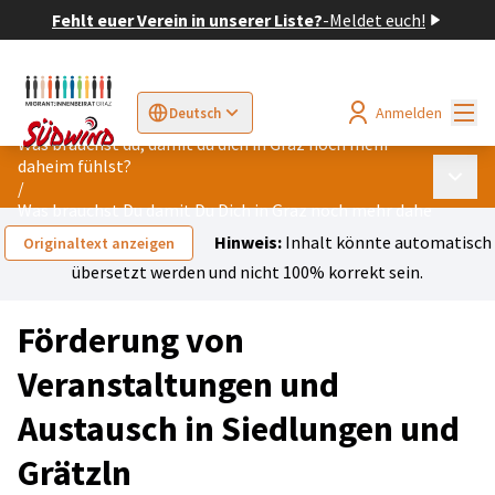
Fehlt euer Verein in unserer Liste?
-
Meldet euch!
Hau
Anmelden
Deutsch
Sprache wählen
Choose language
Elegir el idioma
Cho
Was brauchst du, damit du dich in Graz noch mehr
daheim fühlst?
Haupt
/
Was brauchst Du damit Du Dich in Graz noch mehr daheim fühls
Hinweis:
Inhalt könnte automatisch
Originaltext anzeigen
übersetzt werden und nicht 100% korrekt sein.
Förderung von
Veranstaltungen und
Austausch in Siedlungen und
Grätzln