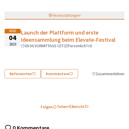
Veranstaltungen
MÄR
Launch der Plattform und erste
04
Ideensammlung beim Elevate-Festival
2023
09:30 VORMITTAGS CET
Persönlich
0
Befürworten
Kommentare
Zusammenleben
Ergebnisse nach Kate
Teilen
Bericht
Folgen
0 Kommentare