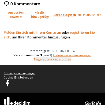
0 Kommentare
Am besten
Kürzlich
Chronologisch
Meist diskutiert
bewertet
hinzugefügt
Melden Sie sich mit Ihrem Konto an
oder
registrieren Sie
sich
, um Ihren Kommentar hinzuzufügen.
Referenz: graz-PROP-2023-09-146
Versionsnummer 3
(von 3)
Andere Versionen anzeigen
Fingerabdruck überprüfen
Nutzungsbedingungen
Cookie Einstellungen
Graz Gemeinsam Gestalten auf Facebook
(Externer Link)
Creative Co
(Externer Li