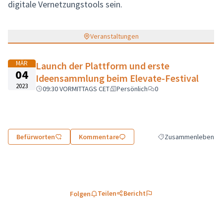
digitale Vernetzungstools sein.
Veranstaltungen
MÄR
Launch der Plattform und erste
04
Ideensammlung beim Elevate-Festival
2023
09:30 VORMITTAGS CET
Persönlich
0
Befürworten
Kommentare
Zusammenleben
Ergebnisse nach Kate
Teilen
Bericht
Folgen