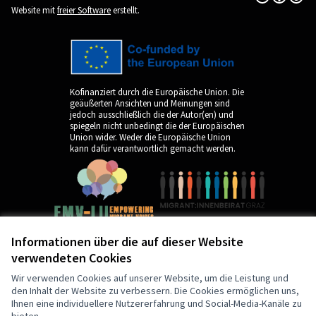
(Externer Link)
Website mit
freier Software
erstellt.
Kofinanziert durch die Europäische Union. Die
geäußerten Ansichten und Meinungen sind
jedoch ausschließlich die der Autor(en) und
spiegeln nicht unbedingt die der Europäischen
Union wider. Weder die Europäische Union
kann dafür verantwortlich gemacht werden.
Informationen über die auf dieser Website
verwendeten Cookies
by
Wir verwenden Cookies auf unserer Website, um die Leistung und
den Inhalt der Website zu verbessern. Die Cookies ermöglichen uns,
Ihnen eine individuellere Nutzererfahrung und Social-Media-Kanäle zu