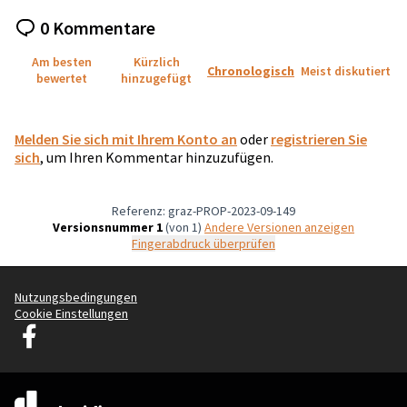
0 Kommentare
Am besten
Kürzlich
Chronologisch
Meist diskutiert
bewertet
hinzugefügt
Melden Sie sich mit Ihrem Konto an
oder
registrieren Sie
sich
, um Ihren Kommentar hinzuzufügen.
Referenz: graz-PROP-2023-09-149
Versionsnummer 1
(von 1)
Andere Versionen anzeigen
Fingerabdruck überprüfen
Nutzungsbedingungen
Cookie Einstellungen
Graz Gemeinsam Gestalten auf Facebook
(Externer Link)