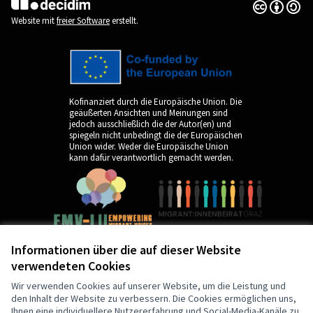
Creative Co
(Externer Li
(Externer Link)
Website mit
freier Software
erstellt.
Kofinanziert durch die Europäische Union. Die
geäußerten Ansichten und Meinungen sind
jedoch ausschließlich die der Autor(en) und
spiegeln nicht unbedingt die der Europäischen
Union wider. Weder die Europäische Union
kann dafür verantwortlich gemacht werden.
Informationen über die auf dieser Website
verwendeten Cookies
by
Wir verwenden Cookies auf unserer Website, um die Leistung und
den Inhalt der Website zu verbessern. Die Cookies ermöglichen uns,
Ihnen eine individuellere Nutzererfahrung und Social-Media-Kanäle zu