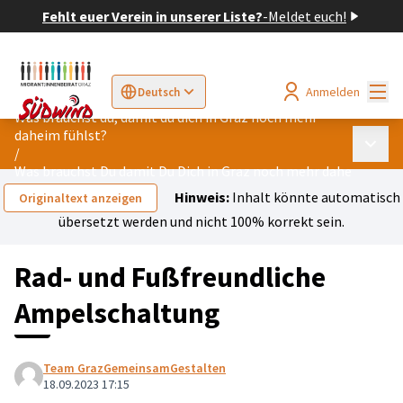
Fehlt euer Verein in unserer Liste?
-
Meldet euch!
Hau
Anmelden
Deutsch
Sprache wählen
Choose language
Elegir el idioma
Cho
Was brauchst du, damit du dich in Graz noch mehr
daheim fühlst?
Haupt
/
Was brauchst Du damit Du Dich in Graz noch mehr daheim fühls
Hinweis:
Inhalt könnte automatisch
Originaltext anzeigen
übersetzt werden und nicht 100% korrekt sein.
Rad- und Fußfreundliche
Ampelschaltung
Team GrazGemeinsamGestalten
18.09.2023 17:15