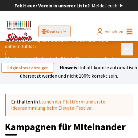
Fehlt euer Verein in unserer Liste?
-
Meldet euch!
Hau
Anmelden
Deutsch
Sprache wählen
Choose language
Elegir el idioma
Cho
Was brauchst du, damit du dich in Graz noch mehr
daheim fühlst?
Haupt
/
Was brauchst Du damit Du Dich in Graz noch mehr daheim fühls
Hinweis:
Inhalt könnte automatisch
Originaltext anzeigen
übersetzt werden und nicht 100% korrekt sein.
Enthalten in
Launch der Plattform und erste
Ideensammlung beim Elevate-Festival
Kampagnen für MIteinander