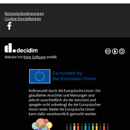
Nutzungsbedingungen
Cookie Einstellungen
Graz Gemeinsam Gestalten auf Facebook
(Externer Link)
Creative Co
(Externer Li
(Externer Link)
Website mit
freier Software
erstellt.
Kofinanziert durch die Europäische Union. Die
geäußerten Ansichten und Meinungen sind
jedoch ausschließlich die der Autor(en) und
spiegeln nicht unbedingt die der Europäischen
Union wider. Weder die Europäische Union
kann dafür verantwortlich gemacht werden.