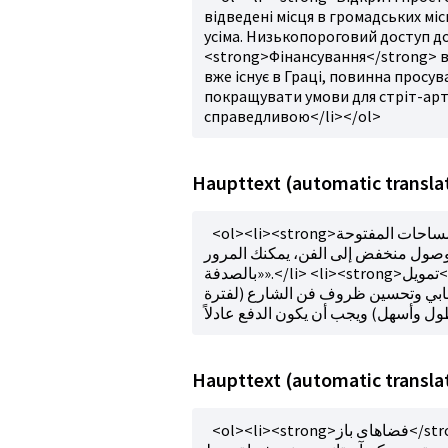
відведені місця в громадських міс
усіма. Низькопороговий доступ до
<strong>Фінансування</strong> від
вже існує в Граці, повинна просу
покращувати умови для стріт-арт
справедливою</li></ol>
<ol><li><strong>المساحات المفتوحة</strong> في الحدائق العامة والأماكن المخصصة في
 وصول منخفض إلى الفن، يمكنك المرور
«بالصدفة».</li> <li><strong>تمويل</strong> من المدينة. يجب الترويج للمشهد المستقل - الفن
بابي وتحسين ظروف فن الشارع (لفترة
<ol><li><strong>فضاهای باز</strong> در پارک های عمومی، مکان های تعیین شده در فضاهای