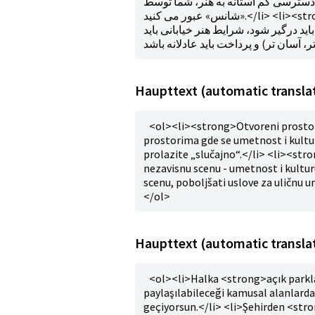
 دسترسی کم آستانه به هنر، شما توسط
«شانس» عبور می کنید.</li> <li><strong>بودجه</strong> از شهر. صحنه مستقل - هنر و فرهنگ، که
اید درگیر شود، شرایط هنر خیابانی باید
Haupttext (automatic translat
<ol><li><strong>Otvoreni prostor
prostorima gde se umetnost i kultu
prolazite „slučajno“.</li> <li><str
nezavisnu scenu - umetnost i kulturu
scenu, poboljšati uslove za uličnu 
</ol>
Haupttext (automatic translat
<ol><li>Halka <strong>açık parkla
paylaşılabileceği kamusal alanlarda 
geçiyorsun.</li> <li>Şehirden <str