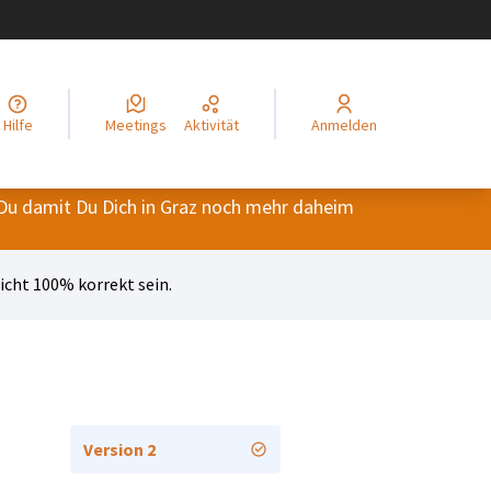
legir el idioma
Choisir la langue
Alege limba
Izberi jezik
Odaberite jezik
Odabe
Hilfe
Meetings
Aktivität
Anmelden
Du damit Du Dich in Graz noch mehr daheim
cht 100% korrekt sein.
Version 2