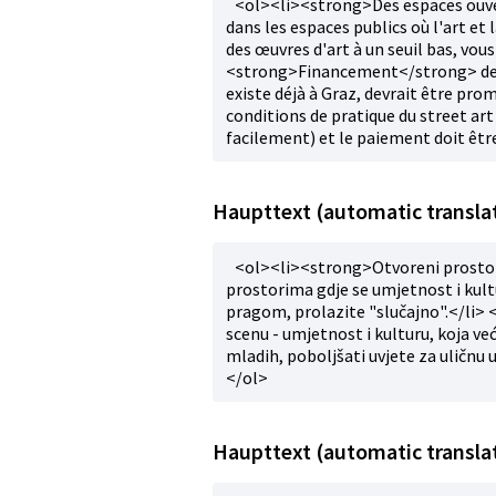
<ol><li><strong>Des espaces ouver
dans les espaces publics où l'art et
des œuvres d'art à un seuil bas, vous
<strong>Financement</strong> de la 
existe déjà à Graz, devrait être prom
conditions de pratique du street ar
facilement) et le paiement doit êtr
Haupttext (automatic translat
<ol><li><strong>Otvoreni prostor
prostorima gdje se umjetnost i kult
pragom, prolazite "slučajno".</li>
scenu - umjetnost i kulturu, koja ve
mladih, poboljšati uvjete za uličnu 
</ol>
Haupttext (automatic transla