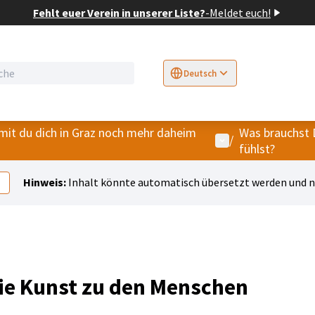
Fehlt euer Verein in unserer Liste?
-
Meldet euch!
Deutsch
Sprache wählen
Choose language
E
mit du dich in Graz noch mehr daheim
Was brauchst 
Benutzer-Menü
/
fühlst?
Hinweis:
Inhalt könnte automatisch übersetzt werden und ni
ie Kunst zu den Menschen