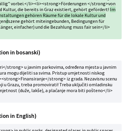
llig" vorbei.</li><li><strong>Förderungen </strong>von
d Kultur, die bereits in Graz existiert, gehört gefördert!
Im
staltungen gehören Räume für die lokale Kultur und
gen
d
szene gehört miteingebunden, Bedingungen für
nger, einfacher) und die Bezahlung muss fair sein</li>
ion in bosanski)
i</strong> u javnim parkovima, određena mjesta u javnim
ura mogu dijeliti sa svima. Pristup umjetnosti niskog
li><strong>Finansiranje</strong> iz grada. Nezavisnu scenu
oji u Grazu, treba promovirati! Treba uključiti omladinsku
mjetnost (duže, lakše), a plaćanje mora biti pošteno</li>
ion in English)
ng> in public parks, designated places in public spaces