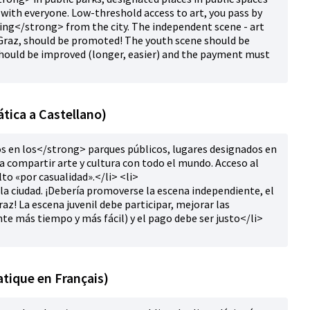
 with everyone. Low-threshold access to art, you pass by
ing</strong> from the city. The independent scene - art
n Graz, should be promoted! The youth scene should be
 should be improved (longer, easier) and the payment must
tica a Castellano)
 en los</strong> parques públicos, lugares designados en
a compartir arte y cultura con todo el mundo. Acceso al
to «por casualidad».</li> <li>
a ciudad. ¡Debería promoverse la escena independiente, el
Graz! La escena juvenil debe participar, mejorar las
nte más tiempo y más fácil) y el pago debe ser justo</li>
tique en Français)