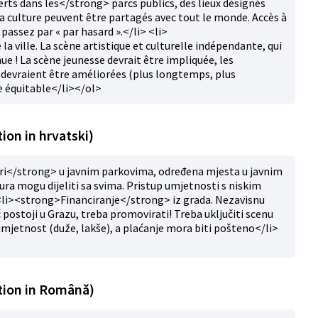
ts dans les</strong> parcs publics, des lieux désignés
 la culture peuvent être partagés avec tout le monde. Accès à
 passez par « par hasard ».</li> <li>
ville. La scène artistique et culturelle indépendante, qui
ue ! La scène jeunesse devrait être impliquée, les
t devraient être améliorées (plus longtemps, plus
e équitable</li></ol>
ion in hrvatski)
i</strong> u javnim parkovima, određena mjesta u javnim
ura mogu dijeliti sa svima. Pristup umjetnosti s niskim
 <li><strong>Financiranje</strong> iz grada. Nezavisnu
ć postoji u Grazu, treba promovirati! Treba uključiti scenu
umjetnost (duže, lakše), a plaćanje mora biti pošteno</li>
tion in Română)