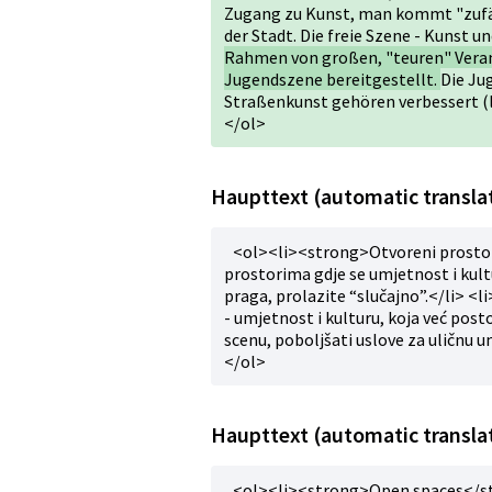
Zugang zu Kunst, man kommt "zufä
der Stadt. Die freie Szene - Kunst un
Rahmen von großen, "teuren" Veran
Jugendszene bereitgestellt.
Die Ju
Straßenkunst gehören verbessert (lä
</ol>
Haupttext (automatic translat
<ol><li><strong>Otvoreni prostor
prostorima gdje se umjetnost i kult
praga, prolazite “slučajno”.</li> <
- umjetnost i kulturu, koja već post
scenu, poboljšati uslove za uličnu u
</ol>
Haupttext (automatic translat
<ol><li><strong>Open spaces</stro