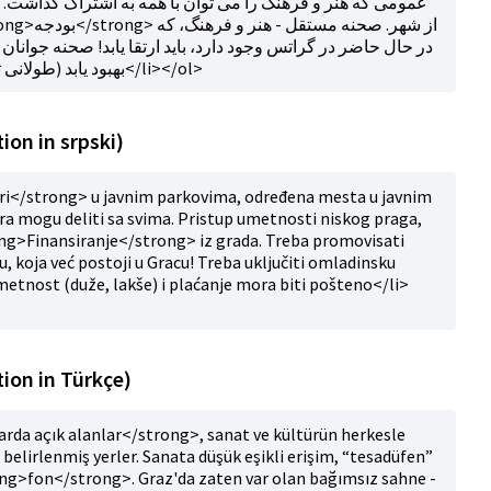
عمومی که هنر و فرهنگ را می توان با همه به اشتراک گذاشت.
در حال حاضر در گراتس وجود دارد، باید ارتقا یابد! صحنه جوانان ب
بهبود یابد (طولانی تر، آسان تر) و پرداخت باید عادلانه باشد</li></ol>
ion in srpski)
i</strong> u javnim parkovima, određena mesta u javnim
ra mogu deliti sa svima. Pristup umetnosti niskog praga,
ong>Finansiranje</strong> iz grada. Treba promovisati
, koja već postoji u Gracu! Treba uključiti omladinsku
umetnost (duže, lakše) i plaćanje mora biti pošteno</li>
ion in Türkçe)
rda açık alanlar</strong>, sanat ve kültürün herkesle
belirlenmiş yerler. Sanata düşük eşikli erişim, “tesadüfen”
ong>fon</strong>. Graz'da zaten var olan bağımsız sahne -