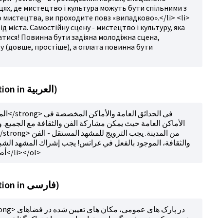
цях, де мистецтво і культура можуть бути спільними з
 мистецтва, ви проходите повз «випадково».</li> <li>
 міста. Самостійну сцену - мистецтво і культуру, яка
ватися! Повинна бути задіяна молодіжна сцена,
у (довше, простіше), а оплата повинна бути
Haupttext (automatic translation in العربية)
الأماكن العامة حيث يمكن مشاركة الفن والثقافة مع الجميع.
والثقافة، الموجود بالفعل في غراتس! يجب إشراك المشهد الش
أطول وأسهل) ويجب أن يكون الدفع عادلاً</li></ol>
Haupttext (automatic translation in فارسی)