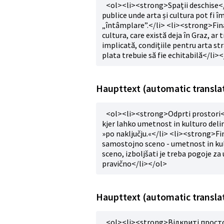
<ol><li><strong>Spații deschise</s
publice unde arta și cultura pot fi î
„întâmplare”.</li> <li><strong>Fin
cultura, care există deja în Graz, ar
implicată, condițiile pentru arta st
plata trebuie să fie echitabilă</li>
Haupttext (automatic translat
<ol><li><strong>Odprti prostori</s
kjer lahko umetnost in kulturo del
»po naključju.«</li> <li><strong>Fi
samostojno sceno - umetnost in kultu
sceno, izboljšati je treba pogoje za 
pravično</li></ol>
Haupttext (automatic transla
<ol><li><strong>Відкриті прост