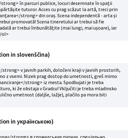
trong> în parcuri publice, locuri desemnate în spații
mpărtășite tuturor. Acces cu prag scăzut la artă, treci prin
anțarea</strong> din oraș. Scena independentă - arta și
 trebui promovată! Scena tineretului ar trebui să fie
radală ar trebui îmbunătățite (mai lungi, mai ușoare), iar
</ol>
ion in slovenščina)
trong> v javnih parkih, določeni kraji v javnih prostorih,
imo z vsemi. Nizek prag dostop do umetnosti, greš mimo
nanciranje</strong> iz mesta. Spodbujati je treba
ro, ki že obstaja v Gradcu! Vključiti je treba mladinsko
ulično umetnost (daljše, lažje), plačilo pa mora biti
tion in українською)
ори</strong> в громадських парках, спеціально