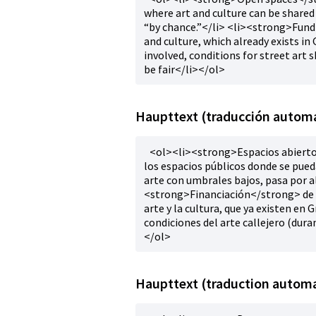
where art and culture can be shared
“by chance.”</li> <li><strong>Fund
and culture, which already exists i
involved, conditions for street art
be fair</li></ol>
Haupttext (traducción automá
<ol><li><strong>Espacios abiertos
los espacios públicos donde se pued
arte con umbrales bajos, pasa por al
<strong>Financiación</strong> de l
arte y la cultura, que ya existen en 
condiciones del arte callejero (dura
</ol>
Haupttext (traduction automa