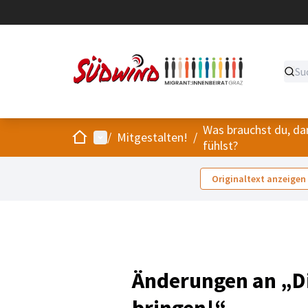
Was brauchst du, da
Start
Hauptmenü
/
Mitgestalten!
/
fühlst?
Originaltext anzeigen
Änderungen an „D
bringen!“