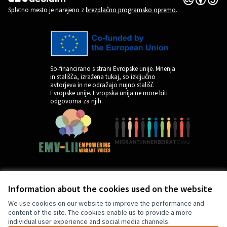
(Zunanja povezava)
Spletno mesto je narejeno z
brezplačno programsko opremo
.
So-financirano s strani Evropske unije. Mnenja
in stališča, izražena tukaj, so izključno
avtorjeva in ne odražajo nujno stališč
Evropske unije. Evropska unija ne more biti
odgovorna za njih.
Information about the cookies used on the website
by
We use cookies on our website to improve the performance and
content of the site. The cookies enable us to provide a more
individual user experience and social media channels.