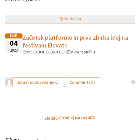
Sestanka
MAR
Začetek platforme in prva zbirka idej na
04
festivalu Elevate
2023
09:30 DOPOLDAN CET
In-person
0
Izrazi odobravanje
Comments
Filtr
Deli
Naznani
Sledilci