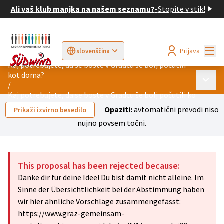
Ali vaš klub manjka na našem seznamu?
-
Stopite v stik!
Mai
Prijava
slovenščina
Sprache wählen
Choose language
Elegir el idioma
Cho
Kaj potrebujete, da se boste v Gradcu še bolj počutili
kot doma?
Main 
/
Kaj potrebujete, da se boste v Gradcu še bolj počutili kot doma?
Opaziti:
avtomatični prevodi niso
Prikaži izvirno besedilo
nujno povsem točni.
This proposal has been rejected because:
Danke dir für deine Idee! Du bist damit nicht alleine. Im
Sinne der Übersichtlichkeit bei der Abstimmung haben
wir hier ähnliche Vorschläge zusammengefasst:
https://www.graz-gemeinsam-