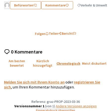
Befürworten
Kommentare
Verkehr & Umwelt
Ergebnisse nach Katego
Teilen
Bericht
Folgen
0 Kommentare
Am besten
Kürzlich
Chronologisch
Meist diskutiert
bewertet
hinzugefügt
Melden Sie sich mit Ihrem Konto an
oder
registrieren Sie
sich
, um Ihren Kommentar hinzuzufügen.
Referenz: graz-PROP-2023-03-36
Versionsnummer 1
(von 1)
Andere Versionen anzeigen
Fingerabdruck überprüfen