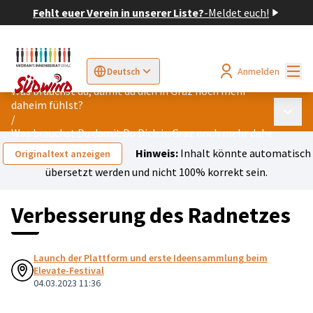
Fehlt euer Verein in unserer Liste?
-
Meldet euch!
Hau
Anmelden
Deutsch
Sprache wählen
Choose language
Elegir el idioma
Cho
Was brauchst du, damit du dich in Graz noch mehr
daheim fühlst?
Haupt
/
Was brauchst Du damit Du Dich in Graz noch mehr daheim fühls
Hinweis:
Inhalt könnte automatisch
Originaltext anzeigen
übersetzt werden und nicht 100% korrekt sein.
Verbesserung des Radnetzes
Launch der Plattform und erste Ideensammlung beim
Elevate-Festival
04.03.2023 11:36