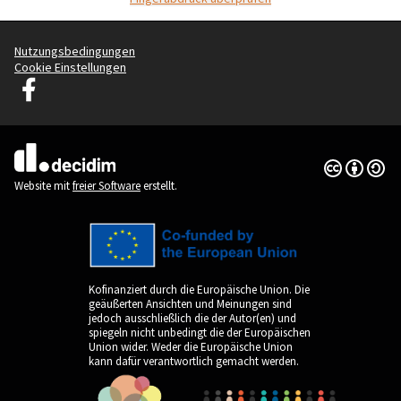
Nutzungsbedingungen
Cookie Einstellungen
Graz Gemeinsam Gestalten auf Facebook
(Externer Link)
Creative Co
(Externer Li
(Externer Link)
Website mit
freier Software
erstellt.
Kofinanziert durch die Europäische Union. Die
geäußerten Ansichten und Meinungen sind
jedoch ausschließlich die der Autor(en) und
spiegeln nicht unbedingt die der Europäischen
Union wider. Weder die Europäische Union
kann dafür verantwortlich gemacht werden.