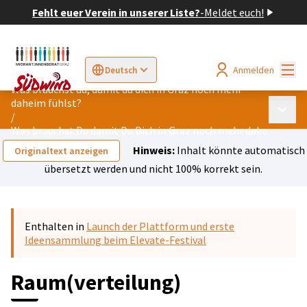
Fehlt euer Verein in unserer Liste?
-
Meldet euch!
Hau
Anmelden
Deutsch
Sprache wählen
Choose language
Elegir el idioma
Cho
Was brauchst du, damit du dich in Graz noch mehr
daheim fühlst?
Haupt
/
Was brauchst Du damit Du Dich in Graz noch mehr daheim fühls
Hinweis:
Inhalt könnte automatisch
Originaltext anzeigen
übersetzt werden und nicht 100% korrekt sein.
Enthalten in
Launch der Plattform und erste
Ideensammlung beim Elevate-Festival
Raum(verteilung)