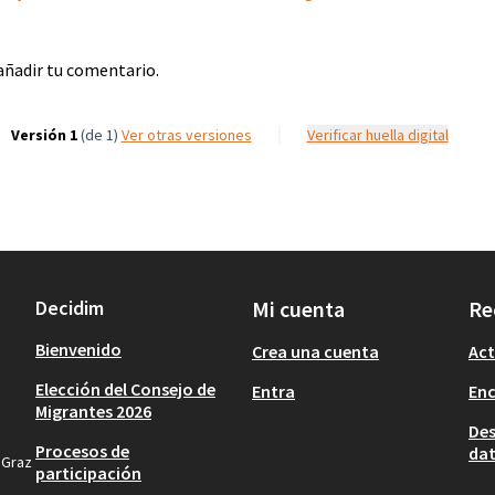
añadir tu comentario.
Versión 1
(de 1)
ver otras versiones
Verificar huella digital
Decidim
Mi cuenta
Re
Bienvenido
Crea una cuenta
Act
Elección del Consejo de
Entra
En
Migrantes 2026
Des
Procesos de
dat
 Graz
participación