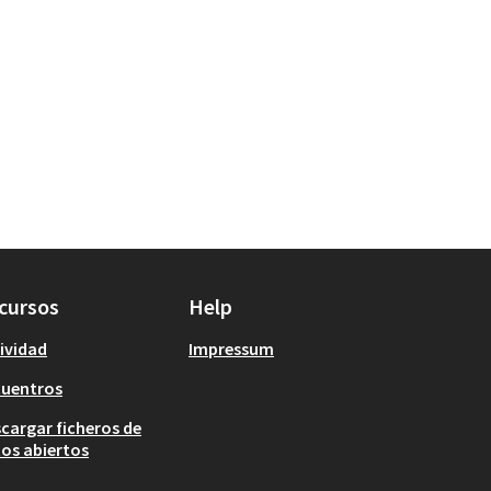
cursos
Help
ividad
Impressum
cuentros
cargar ficheros de
os abiertos