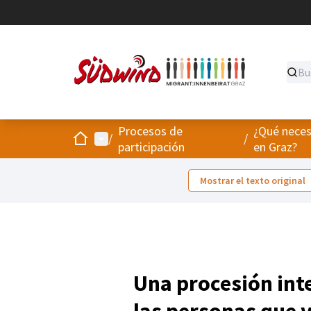
Procesos de
¿Qué neces
Inicio
Menú principal
/
/
participación
en Graz?
Mostrar el texto original
Una procesión int
las personas que vi