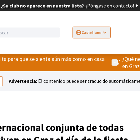
¿Su club no aparece en nuestra lista?
-
¡Póngase en contacto!
Castellano
Sprache wählen
Choose language
E
ita para que se sienta aún más como en casa
¿Qué ne
Menú de usu
/
en Graz
Advertencia:
El contenido puede ser traducido automáticamen
ernacional conjunta de todas
ven en Graz el día de la fiesta