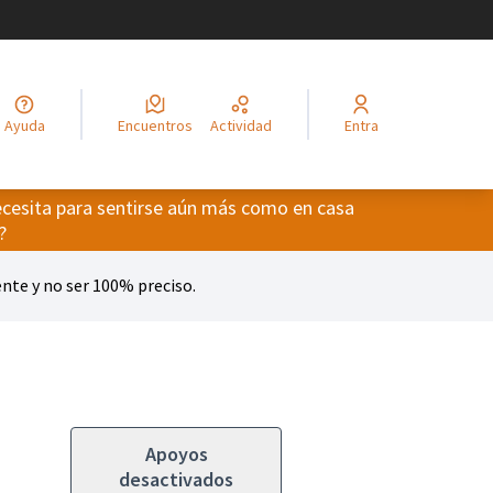
legir el idioma
Choisir la langue
Alege limba
Izberi jezik
Odaberite jezik
Odabe
Ayuda
Encuentros
Actividad
Entra
cesita para sentirse aún más como en casa
ario
?
te y no ser 100% preciso.
Apoyos
desactivados