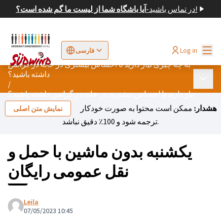
در تماس باشید!
-
آیا باشگاه شما از لیست ما گم شده است؟
اصلی
Log in
فارسی
Sprache wählen
Choose language
Elegir el idioma
Cho
به چه چیزی نیاز دارید تا احساس بیشتری در خانه در گراتس
داشته باشید؟
 اصلی
/
 چیزی نیاز دارید تا احساس بیشتری در خانه در گراتس داشته باشید؟
هشدار:
ممکن است محتوا به صورت خودکار
نمایش متن اصلی
ترجمه شود و 100٪ دقیق نباشد.
یکشنبه بدون ماشین با حمل و
نقل عمومی رایگان
Leila
07/05/2023 10:45