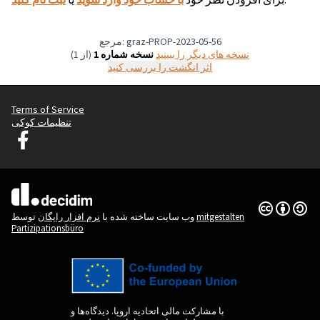
مرجع: graz-PROP-2023-05-56
نسخه های دیگر را ببینید
(از 1)
نسخه شماره 1
اثر انگشت را بررسی کنید
Terms of Service
تنظیمات کوکی
Graz Gemeinsam Gestalten در فیس بوک
(لینک خارجی)
(لینک خارجی)
Creative
(لینک خارجی)
mitgestalten
توسط
وب سایت ساخته شده با
نرم افزار رایگان
Partizipationsbüro
با مشارکت مالی اتحادیه اروپا. دیدگاه‌ها و