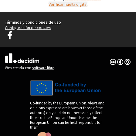
Verificar huella digital
Términos y condiciones de uso
Configuración de cookies
Graz Gemeinsam Gestalten en Facebook
(Enlace externo)
Con licenci
(Enlace exte
(Enlace externo)
Web creada con
software libre
.
Co-funded by the European Union. Views and
opinions expressed are however those of the
author(s) only and do not necessarily reflect
those of the European Union. Neither the
European Union can be held responsible for
them.