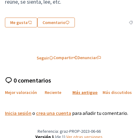
reúne, se sienta, lee, etc.
Me gusta
Comentario
Resul
Compartir
Denunciar
Seguir
0 comentarios
Mejor valoración
Reciente
Más antiguo
Más discutidos
Inicia sesión
o
crea una cuenta
para añadir tu comentario.
Referencia: graz-PROP-2023-06-66
Versión 1
(de 1)
ver otras versiones