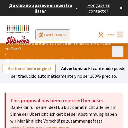
¿Su club no aparece en nuestra
¡Póngase en
-
lista?
contacto!
Menú
Entra
Castellano
Sprache wählen
Choose language
Elegir el idioma
Cho
¿Qué necesita para que se sienta aún más como en casa
en Graz?
Menú p
/
¿Qué necesita para sentirse aún más como en casa en Graz?
Advertencia:
El contenido puede
Mostrar el texto original
ser traducido automáticamente y no ser 100% preciso.
This proposal has been rejected because:
Danke dir für deine Idee! Du bist damit nicht alleine. Im
Sinne der Übersichtlichkeit bei der Abstimmung haben
wir hier ähnliche Vorschläge zusammengefasst:
https://www.graz-gemeinsam-