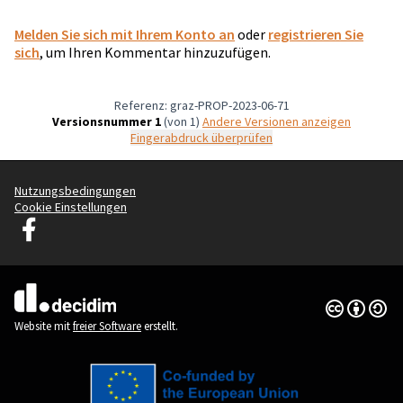
Melden Sie sich mit Ihrem Konto an
oder
registrieren Sie
sich
, um Ihren Kommentar hinzuzufügen.
Referenz: graz-PROP-2023-06-71
Versionsnummer 1
(von 1)
Andere Versionen anzeigen
Fingerabdruck überprüfen
Nutzungsbedingungen
Cookie Einstellungen
Graz Gemeinsam Gestalten auf Facebook
(Externer Link)
Creative Co
(Externer Li
(Externer Link)
Website mit
freier Software
erstellt.