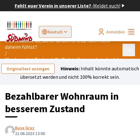
Fehlt euer Verein in unserer Liste?
-
Meldet euch!
Hau
Anmelden
Deutsch
Sprache wählen
Choose language
Elegir el idioma
Cho
Was brauchst du, damit du dich in Graz noch mehr
daheim fühlst?
Haupt
/
Was brauchst Du damit Du Dich in Graz noch mehr daheim fühls
Hinweis:
Inhalt könnte automatisch
Originaltext anzeigen
übersetzt werden und nicht 100% korrekt sein.
Bezahlbarer Wohnraum in
besserem Zustand
Base Graz
21.06.2023 13:00