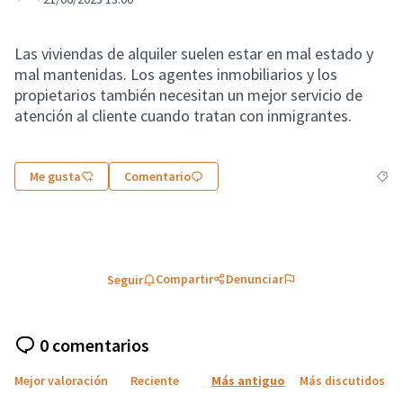
Las viviendas de alquiler suelen estar en mal estado y
mal mantenidas. Los agentes inmobiliarios y los
propietarios también necesitan un mejor servicio de
atención al cliente cuando tratan con inmigrantes.
Me gusta
Comentario
Resul
Compartir
Denunciar
Seguir
0 comentarios
Mejor valoración
Reciente
Más antiguo
Más discutidos