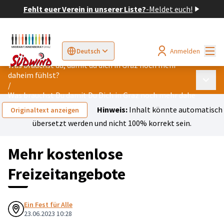
Fehlt euer Verein in unserer Liste?
-
Meldet euch!
Hau
Anmelden
Deutsch
Sprache wählen
Choose language
Elegir el idioma
Cho
Was brauchst du, damit du dich in Graz noch mehr
daheim fühlst?
Haupt
/
Was brauchst Du damit Du Dich in Graz noch mehr daheim fühls
Hinweis:
Inhalt könnte automatisch
Originaltext anzeigen
übersetzt werden und nicht 100% korrekt sein.
Mehr kostenlose
Freizeitangebote
Ein Fest für Alle
23.06.2023 10:28