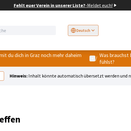
Fehlt euer Verein in unserer Liste?
-
Meldet euch!
Deutsch
Sprache wählen
Choose language
E
mit du dich in Graz noch mehr daheim
Was brauchst 
Benutzer-Menü
/
fühlst?
Hinweis:
Inhalt könnte automatisch übersetzt werden und ni
effen