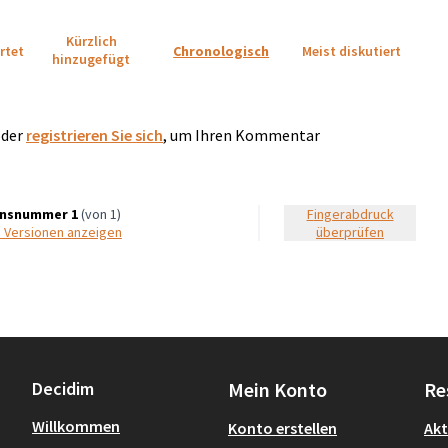
Kürzlich
rtet
Chronologisch
Meist diskutiert
hinzugefügt
der
registrieren Sie sich
, um Ihren Kommentar
onsnummer 1
(von 1)
Fingerabdruck
e Versionen anzeigen
überprüfen
Decidim
Mein Konto
Re
Willkommen
Konto erstellen
Akt