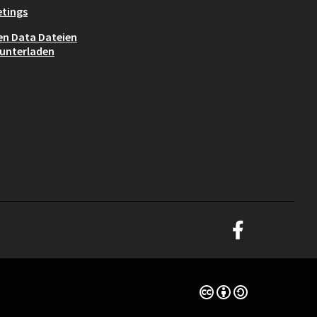
tings
n Data Dateien
unterladen
Graz Gemeinsam Gest
(Externer Link)
Creative Commons Lize
(Externer Link)