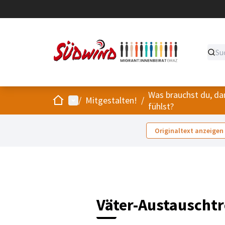
Was brauchst du, da
Start
Hauptmenü
/
Mitgestalten!
/
fühlst?
Originaltext anzeigen
Väter-Austauschtr