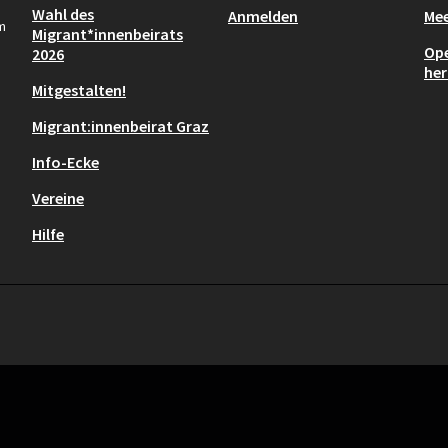
Wahl des
Anmelden
Mee
m
Migrant*innenbeirats
Ope
2026
her
Mitgestalten!
Migrant:innenbeirat Graz
Info-Ecke
Vereine
Hilfe