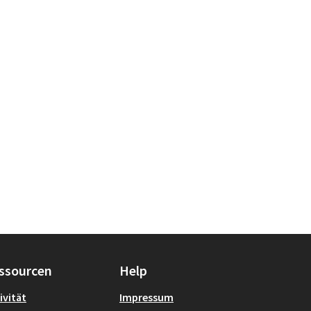
ssourcen
Help
ivität
Impressum