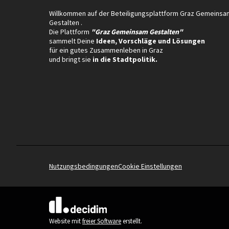
Willkommen auf der Beteiligungsplattform Graz Gemeinsa
Gestalten .
Die Plattform
"Graz Gemeinsam Gestalten"
sammelt Deine
Ideen, Vorschläge und Lösungen
für ein gutes Zusammenleben in Graz
und bringt sie
in die Stadtpolitik.
Nutzungsbedingungen
Cookie Einstellungen
(Externer Link)
Website mit
freier Software
erstellt.