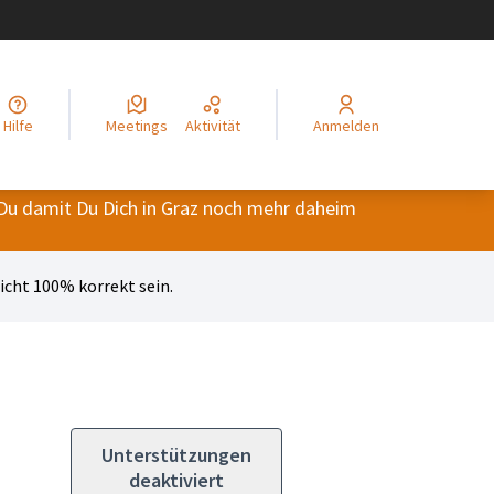
legir el idioma
Choisir la langue
Alege limba
Izberi jezik
Odaberite jezik
Odabe
Hilfe
Meetings
Aktivität
Anmelden
Du damit Du Dich in Graz noch mehr daheim
cht 100% korrekt sein.
Unterstützungen
deaktiviert