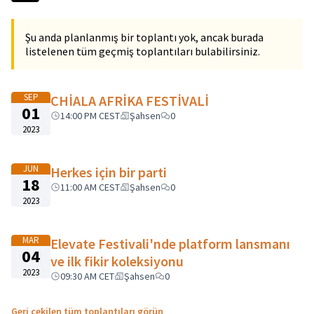
−
Şu anda planlanmış bir toplantı yok, ancak burada
listelenen tüm geçmiş toplantıları bulabilirsiniz.
SEP
CHİALA AFRİKA FESTİVALİ
01
14:00 PM CEST
Şahsen
0
2023
JUN
Herkes için bir parti
18
11:00 AM CEST
Şahsen
0
2023
MAR
Elevate Festivali'nde platform lansmanı
04
ve ilk fikir koleksiyonu
2023
09:30 AM CET
Şahsen
0
Geri çekilen tüm toplantıları görün