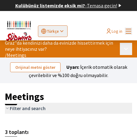
Kulübünüz listemizde eksik mi?
-
Temasa geçin!
Ana
Log in
Türkçe
Sprache wählen
Choose language
Elegir el idioma
Cho
Graz"da kendinizi daha da evinizde hissettirmek için
neye ihtiyacınız var?
Ana m
/
Meetings
Uyarı:
İçerik otomatik olarak
Orijinal metni göster
çevrilebilir ve %100 doğru olmayabilir.
Meetings
Filter and search
Haritayı atla
Leaflet
|
©
HERE maps
Aşağıdaki öğe, bu sayfadaki öğeleri harita noktaları olarak sunan 
+
3 toplantı