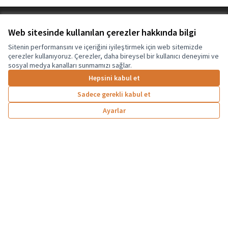
Terms of Service
Web sitesinde kullanılan çerezler hakkında bilgi
Çerez ayarları
Graz Gemeinsam Gestalten Facebook'ta
Sitenin performansını ve içeriğini iyileştirmek için web sitemizde
çerezler kullanıyoruz. Çerezler, daha bireysel bir kullanıcı deneyimi ve
(Dış bağlantı)
sosyal medya kanalları sunmamızı sağlar.
Hepsini kabul et
Creative Co
(Dış bağlantı
Sadece gerekli kabul et
(Dış bağlantı)
ücretsiz yazılımla
yapılmış web sitesi "> mitgestalten
Partizipationsbüro
Ayarlar
Avrupa Birliği tarafından ortak finanse
edilmiştir. Ancak ifade edilen görüşler ve fikirler
yalnızca yazar(lar)a aittir ve Avrupa Birliği'nin
görüşlerini yansıtmak zorunda değildir.
Avrupa Birliği bunlardan sorumlu tutulamaz.