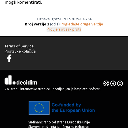
mogli komentirati.
Oznaka: graz-PROP-2025-07-264
Broj verzije 1
(od 1)
pogledajte druge verzije
Provjeri otisak prsta
Terms of Service
Postavke kolačića
Graz Gemeinsam Gestalten na Facebooku
(Vanjska poveznica)
Licencija C
(Vanjska pov
(Vanjska poveznica)
Za izradu internetske stranice upotrijebljen je besplatni softver
.
Su-financirano od strane Europske unije.
Stavovi i mišljenja izražena su isključivo