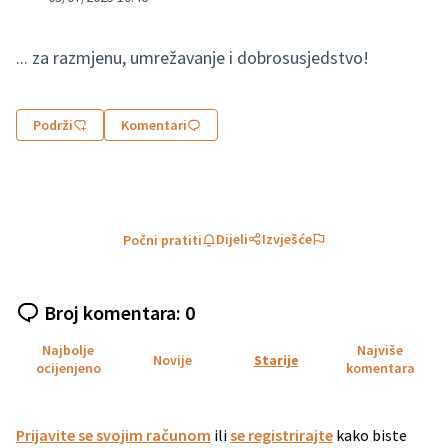
... za razmjenu, umrežavanje i dobrosusjedstvo!
Podrži
Komentari
Dijeli
Izvješće
Počni pratiti
Broj komentara: 0
Najbolje
Najviše
Novije
Starije
ocijenjeno
komentara
Prijavite se svojim računom
ili
se registrirajte
kako biste