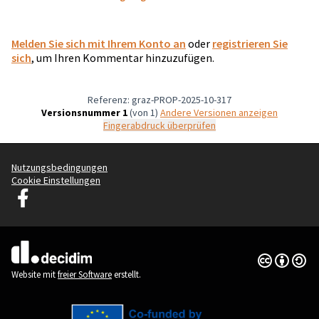
Melden Sie sich mit Ihrem Konto an
oder
registrieren Sie
sich
, um Ihren Kommentar hinzuzufügen.
Referenz: graz-PROP-2025-10-317
Versionsnummer 1
(von 1)
Andere Versionen anzeigen
Fingerabdruck überprüfen
Nutzungsbedingungen
Cookie Einstellungen
Graz Gemeinsam Gestalten auf Facebook
(Externer Link)
Creative Co
(Externer Li
(Externer Link)
Website mit
freier Software
erstellt.