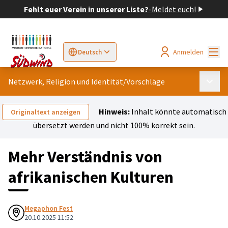
Fehlt euer Verein in unserer Liste?
-
Meldet euch!
Hau
Anmelden
Deutsch
Sprache wählen
Choose language
Elegir el idioma
Cho
Netzwerk, Religion und Identität
/
Vorschläge
Haupt
Hinweis:
Inhalt könnte automatisch
Originaltext anzeigen
übersetzt werden und nicht 100% korrekt sein.
Mehr Verständnis von
afrikanischen Kulturen
Megaphon Fest
20.10.2025 11:52