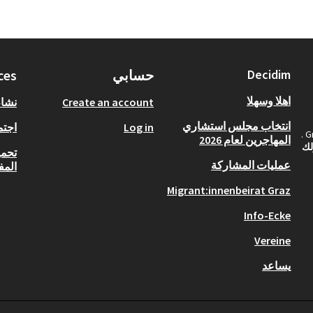
Decidim
حسابي
ces
اهلا وسهلا
Create an account
نشا
انتخاب مجلس استشاري
Log in
اجتم
المهاجرين لعام 2026
لك
تحمي
عمليات المشاركة
المف
Migrant:innenbeirat Graz
Info-Ecke
Vereine
يساعد