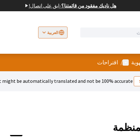
هل ناديك مفقود من قائمتنا؟
-
ابق على اتصال!
العربية
rite jezik
Odaberite jezik
Dil seçiniz
قائمة المستخدم
وية
/
اقتراحات
 might be automatically translated and not be 100% accurate.
منظمة