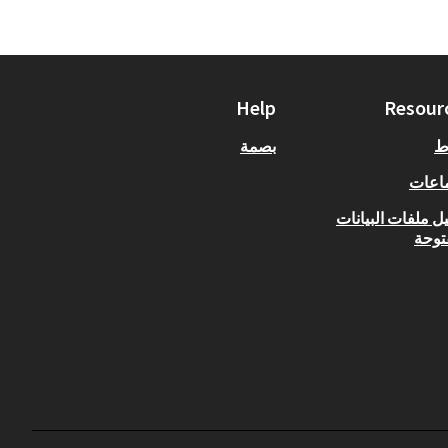
Help
Resour
ط
بصمة
اعات
ل ملفات البيانات
توحة