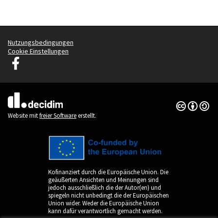
Nutzungsbedingungen
Cookie Einstellungen
Graz Gemeinsam Gestalten auf Facebook
(Externer Link)
Creative Co
(Externer Li
(Externer Link)
Website mit
freier Software
erstellt.
Kofinanziert durch die Europäische Union. Die
geäußerten Ansichten und Meinungen sind
jedoch ausschließlich die der Autor(en) und
spiegeln nicht unbedingt die der Europäischen
Union wider. Weder die Europäische Union
kann dafür verantwortlich gemacht werden.