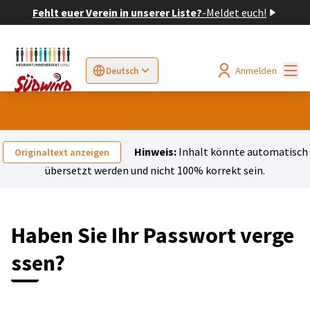
Fehlt euer Verein in unserer Liste?
-
Meldet euch!
Hau
Anmelden
Deutsch
Sprache wählen
Choose language
Elegir el idioma
Cho
Hinweis:
Inhalt könnte automatisch
Originaltext anzeigen
übersetzt werden und nicht 100% korrekt sein.
Haben Sie Ihr Passwort verge
ssen?