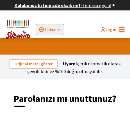
Kulübünüz listemizde eksik mi?
-
Temasa geçin!
Ana
Log in
Türkçe
Sprache wählen
Choose language
Elegir el idioma
Cho
Uyarı:
İçerik otomatik olarak
Orijinal metni göster
çevrilebilir ve %100 doğru olmayabilir.
Parolanızı mı unuttunuz?