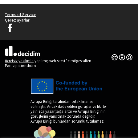
Terms of Service
Çerez ayarları
Graz Gemeinsam Gestalten Facebook'ta
(Dış bağlantı)
Creative Co
(Dış bağlantı
(Dış bağlantı)
ücretsiz yazılımla
yapılmış web sitesi "> mitgestalten
Partizipationsbüro
Avrupa Birliği tarafından ortak finanse
edilmiştir. Ancak ifade edilen görüşler ve fikirler
yalnızca yazar(lar)a aittir ve Avrupa Birliği'nin
görüşlerini yansıtmak zorunda değildir.
Avrupa Birliği bunlardan sorumlu tutulamaz.