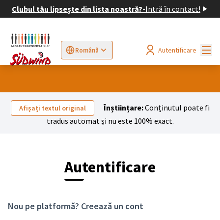
Clubul tău lipsește din lista noastră?
-
Intră în contact!
Meni
Autentificare
Română
Sprache wählen
Choose language
Elegir el idioma
Cho
Înștiințare:
Conținutul poate fi
Afișați textul original
tradus automat și nu este 100% exact.
Autentificare
Nou pe platformă?
Creează un cont