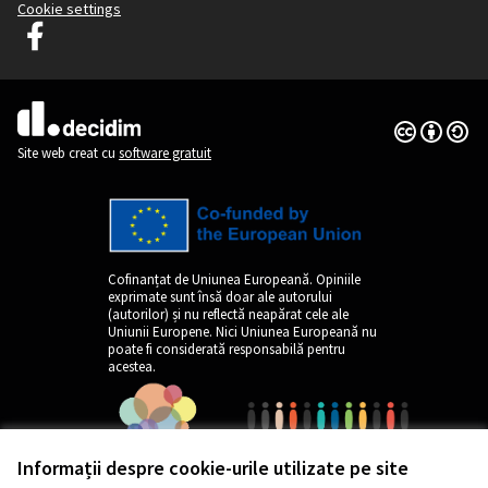
Cookie settings
Graz Gemeinsam Gestalten pe Facebook
(Link extern)
Licență Cre
(Link extern)
(Link extern)
Site web creat cu
software gratuit
Cofinanțat de Uniunea Europeană. Opiniile
exprimate sunt însă doar ale autorului
(autorilor) și nu reflectă neapărat cele ale
Uniunii Europene. Nici Uniunea Europeană nu
poate fi considerată responsabilă pentru
acestea.
Informații despre cookie-urile utilizate pe site