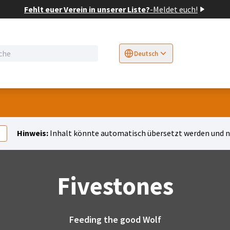
Fehlt euer Verein in unserer Liste?
-
Meldet euch!
Deutsch
Sprache wählen
Choose language
E
ü
Hinweis:
Inhalt könnte automatisch übersetzt werden und ni
Fivestones
Feeding the good Wolf