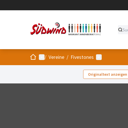
Start
Hauptmenü
Benutzer-Men
/
Vereine
/
Fivestones
Originaltext anzeigen