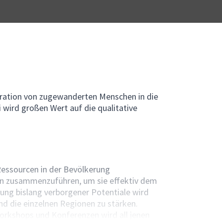
gration von zugewanderten Menschen in die
 wird großen Wert auf die qualitative
Ressourcen in der Bevölkerung
en zusammenzuführen, um sie effektiv dem
ng bislang verborgener Potentiale wird
nd die einzelnen Regionen zu stärken.
orkshops und Konferenzen wird all jenen