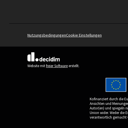
immer mehr zum Vorschein kommen kann.
Mehr Infos gibt's hier:
https://fivestones.at/
Nutzungsbedingungen
Cookie Einstellungen
(Externer Link)
Website mit
freier Software
erstellt.
Kofinanziert durch die E
Ansichten und Meinungen 
Autor(en) und spiegeln n
Union wider. Weder die 
verantwortlich gemacht 