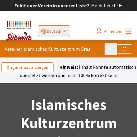
Fehlt euer Verein in unserer Liste?
-
Meldet euch!
Hau
Anmelden
Deutsch
Sprache wählen
Choose language
Elegir el idioma
Cho
Vereine
/
Islamisches Kulturzentrum Graz
Hauptmenü
Folgen
Hinweis:
Inhalt könnte automatisch
Originaltext anzeigen
übersetzt werden und nicht 100% korrekt sein.
Islamisches
Kulturzentrum