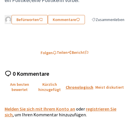
ein Politiker/eine Politikerin vorbei.
Befürworten
Kommentare
Zusammenleben
Ergebnisse nach Kate
Teilen
Bericht
Folgen
0 Kommentare
Am besten
Kürzlich
Chronologisch
Meist diskutiert
bewertet
hinzugefügt
Melden Sie sich mit Ihrem Konto an
oder
registrieren Sie
sich
, um Ihren Kommentar hinzuzufügen.