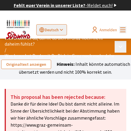
Fehlt euer Verein in unserer Liste?
-
Meldet euch!
Hau
Anmelden
Deutsch
Sprache wählen
Choose language
Elegir el idioma
Cho
Was brauchst du, damit du dich in Graz noch mehr
daheim fühlst?
Haupt
/
Was brauchst Du damit Du Dich in Graz noch mehr daheim fühls
Hinweis:
Inhalt könnte automatisch
Originaltext anzeigen
übersetzt werden und nicht 100% korrekt sein.
This proposal has been rejected because:
Danke dir für deine Idee! Du bist damit nicht alleine. Im
Sinne der Übersichtlichkeit bei der Abstimmung haben
wir hier ähnliche Vorschläge zusammengefasst:
https://www.graz-gemeinsam-