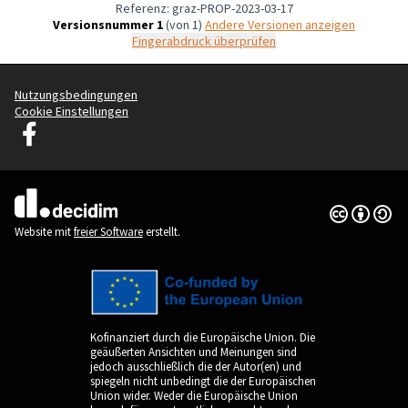
Referenz: graz-PROP-2023-03-17
Versionsnummer 1
(von 1)
Andere Versionen anzeigen
Fingerabdruck überprüfen
Nutzungsbedingungen
Cookie Einstellungen
Graz Gemeinsam Gestalten auf Facebook
(Externer Link)
Creative Co
(Externer Li
(Externer Link)
Website mit
freier Software
erstellt.
Kofinanziert durch die Europäische Union. Die
geäußerten Ansichten und Meinungen sind
jedoch ausschließlich die der Autor(en) und
spiegeln nicht unbedingt die der Europäischen
Union wider. Weder die Europäische Union