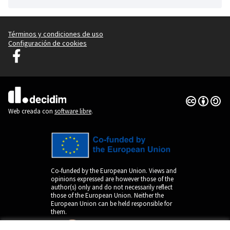
Términos y condiciones de uso
Configuración de cookies
Graz Gemeinsam Gestalten en Facebook
(Enlace externo)
Con licenci
(Enlace exte
(Enlace externo)
Web creada con
software libre
.
Co-funded by the European Union. Views and
opinions expressed are however those of the
author(s) only and do not necessarily reflect
those of the European Union. Neither the
European Union can be held responsible for
them.