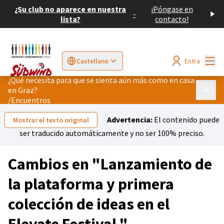
¿Su club no aparece en nuestra
¡Póngase en
-
lista?
contacto!
Menú
Entra
Castellano
Sprache wählen
Choose language
Elegir el idioma
Cho
¿Qué necesita para que se sienta aún más como en casa
en Graz?
Menú p
/
Encuentros
Advertencia:
El contenido puede
Mostrar el texto original
ser traducido automáticamente y no ser 100% preciso.
Cambios en "Lanzamiento de
la plataforma y primera
colección de ideas en el