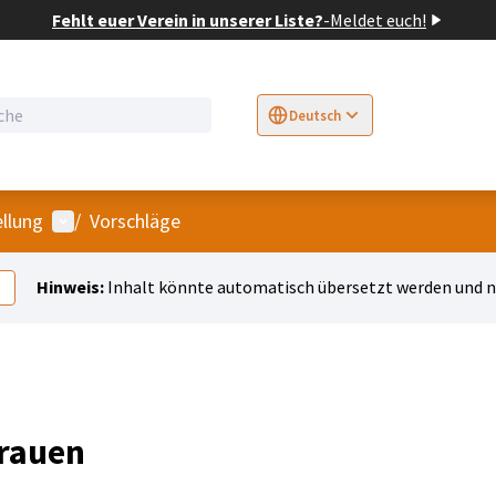
Fehlt euer Verein in unserer Liste?
-
Meldet euch!
Deutsch
Sprache wählen
Choose language
E
Benutzer-Menü
ellung
/
Vorschläge
Hinweis:
Inhalt könnte automatisch übersetzt werden und ni
Frauen