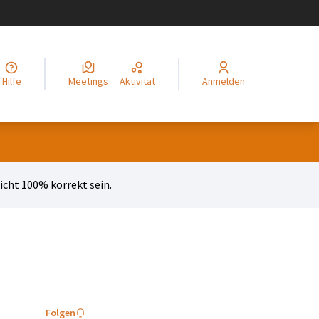
legir el idioma
Choisir la langue
Alege limba
Izberi jezik
Odaberite jezik
Odabe
Hilfe
Meetings
Aktivität
Anmelden
cht 100% korrekt sein.
Folgen