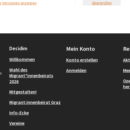
re Versionen anzeigen
überprüfen
Decidim
Mein Konto
Re
Willkommen
Konto erstellen
Akt
Wahl des
Anmelden
Mee
m
Migrant*innenbeirats
Ope
2026
her
Mitgestalten!
Migrant:innenbeirat Graz
Info-Ecke
Vereine