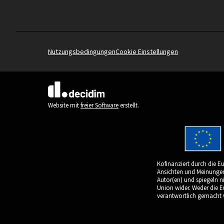
Nutzungsbedingungen
Cookie Einstellungen
(Externer Link)
Website mit
freier Software
erstellt.
Kofinanziert durch die E
Ansichten und Meinungen 
Autor(en) und spiegeln n
Union wider. Weder die 
verantwortlich gemacht 