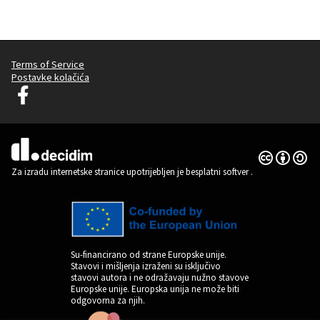
Terms of Service
Postavke kolačića
Graz Gemeinsam Gestalten na Facebooku
(Vanjska poveznica)
Licencija C
(Vanjska pov
(Vanjska poveznica)
Za izradu internetske stranice upotrijebljen je besplatni softver
.
Su-financirano od strane Europske unije.
Stavovi i mišljenja izraženi su isključivo
stavovi autora i ne odražavaju nužno stavove
Europske unije. Europska unija ne može biti
odgovorna za njih.