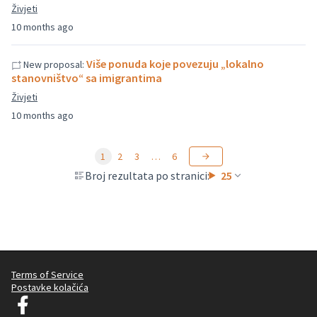
Živjeti
10 months ago
Više ponuda koje povezuju „lokalno
New proposal:
stanovništvo“ sa imigrantima
Živjeti
10 months ago
1
2
3
…
6
Broj rezultata po stranici:
25
Terms of Service
Postavke kolačića
Graz Gemeinsam Gestalten na Facebooku