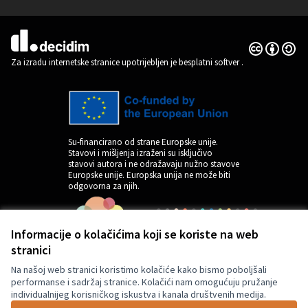
(Vanjska poveznica)
Licencija C
(Vanjska pov
(Vanjska poveznica)
Za izradu internetske stranice upotrijebljen je besplatni softver
.
Su-financirano od strane Europske unije.
Stavovi i mišljenja izraženi su isključivo
stavovi autora i ne odražavaju nužno stavove
Europske unije. Europska unija ne može biti
odgovorna za njih.
Informacije o kolačićima koji se koriste na web
stranici
Na našoj web stranici koristimo kolačiće kako bismo poboljšali
performanse i sadržaj stranice. Kolačići nam omogućuju pružanje
individualnijeg korisničkog iskustva i kanala društvenih medija.