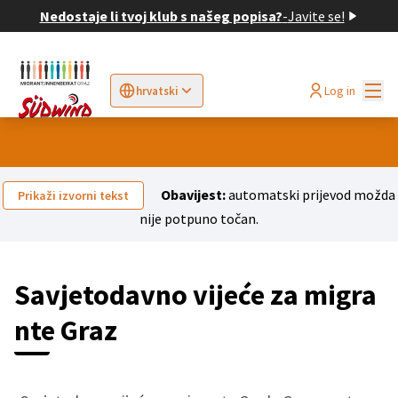
Nedostaje li tvoj klub s našeg popisa?
-
Javite se!
Glav
Log in
hrvatski
Sprache wählen
Choose language
Elegir el idioma
Cho
Obavijest:
automatski prijevod možda
Prikaži izvorni tekst
nije potpuno točan.
Savjetodavno vijeće za migra
nte Graz