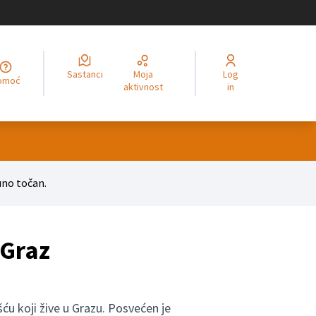
Sastanci
Moja
Log
legir el idioma
Choisir la langue
Alege limba
Izberi jezik
Odaberite jezik
Odabe
Pomoć
aktivnost
in
no točan.
 Graz
u koji žive u Grazu. Posvećen je