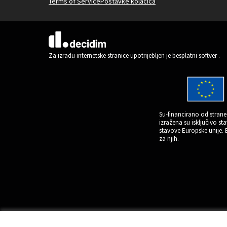
Terms of Service
Postavke kolačića
(Vanjska poveznica)
Za izradu internetske stranice upotrijebljen je besplatni softver
.
Su-financirano od strane 
izražena su isključivo s
stavove Europske unije.
za njih.