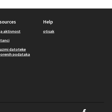
sources
Help
a aktivnost
otisak
tanci
uzmi datoteke
orenih podataka
Graz Gemeinsam Gest