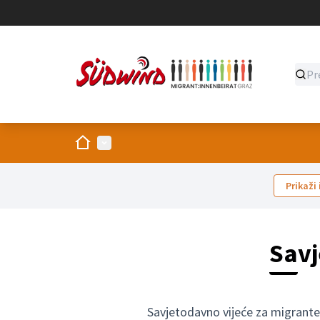
Dom
Glavni izbornik
Prikaži 
Savj
Savjetodavno vijeće za migrante