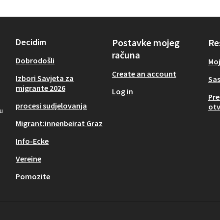
Decidim
Postavke mojeg
Re
računa
Dobrodošli
Moj
Create an account
Izbori Savjeta za
Sas
migrante 2026
Log in
Pre
procesi sudjelovanja
otv
 u
Migrant:innenbeirat Graz
Info-Ecke
Vereine
Pomozite