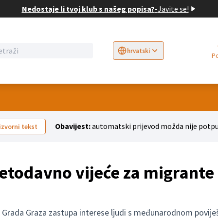
Nedostaje li tvoj klub s našeg popisa?
-
Javite se!
hrvatski
Sprache wählen
Choose language
E
Obavijest:
automatski prijevod možda nije potpu
izvorni tekst
etodavno vijeće za migrante
 Grada Graza zastupa interese ljudi s međunarodnom poviješć