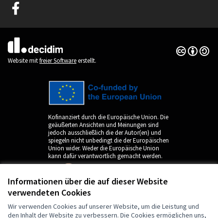
Graz Gemeinsam Gestalten auf Facebook
(Externer Link)
Creative Co
(Externer Li
(Externer Link)
Website mit
freier Software
erstellt.
Kofinanziert durch die Europäische Union. Die
geäußerten Ansichten und Meinungen sind
jedoch ausschließlich die der Autor(en) und
spiegeln nicht unbedingt die der Europäischen
Union wider. Weder die Europäische Union
kann dafür verantwortlich gemacht werden.
Informationen über die auf dieser Website
verwendeten Cookies
Wir verwenden Cookies auf unserer Website, um die Leistung und
den Inhalt der Website zu verbessern. Die Cookies ermöglichen uns,