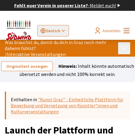
Fehlt euer Verein in unserer Liste?
-
Meldet euch!
Hau
Anmelden
Deutsch
Sprache wählen
Choose language
Elegir el idioma
Cho
Was brauchst du, damit du dich in Graz noch mehr
daheim fühlst?
Haupt
/
Interaktive Veranstaltungen
Hinweis:
Inhalt könnte automatisch
Originaltext anzeigen
übersetzt werden und nicht 100% korrekt sein.
Enthalten in
"Kunst Graz" - Einheitliche Plattform für
Bewerbung und Vernetzung von Künstler*innen und
Kulturveranstaltungen
Launch der Plattform und