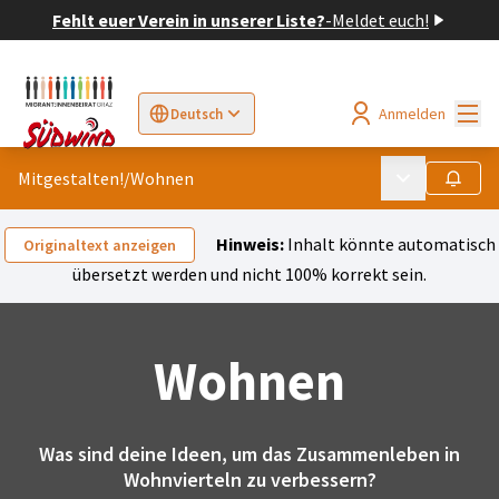
Fehlt euer Verein in unserer Liste?
-
Meldet euch!
Hau
Anmelden
Deutsch
Sprache wählen
Choose language
Elegir el idioma
Cho
Mitgestalten!
/
Wohnen
Hauptmenü
Folgen
Hinweis:
Inhalt könnte automatisch
Originaltext anzeigen
übersetzt werden und nicht 100% korrekt sein.
Wohnen
Was sind deine Ideen, um das Zusammenleben in
Wohnvierteln zu verbessern?