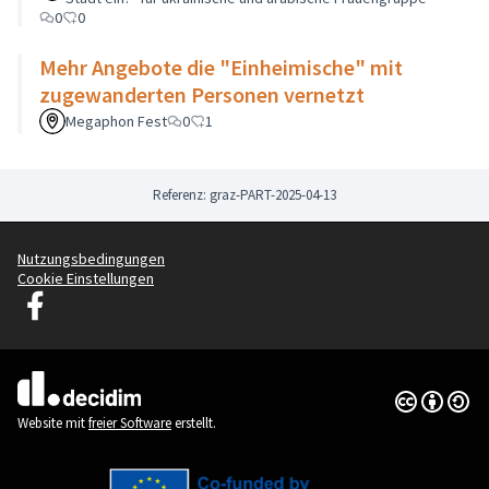
0
0
Mehr Angebote die "Einheimische" mit
zugewanderten Personen vernetzt
Megaphon Fest
0
1
Referenz: graz-PART-2025-04-13
Nutzungsbedingungen
Cookie Einstellungen
Graz Gemeinsam Gestalten auf Facebook
(Externer Link)
Creative Co
(Externer Li
(Externer Link)
Website mit
freier Software
erstellt.