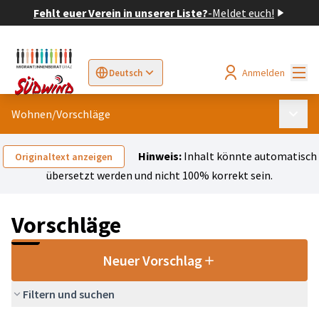
Fehlt euer Verein in unserer Liste?
-
Meldet euch!
Hau
Anmelden
Deutsch
Sprache wählen
Choose language
Elegir el idioma
Cho
Wohnen
/
Vorschläge
Haupt
Hinweis:
Inhalt könnte automatisch
Originaltext anzeigen
übersetzt werden und nicht 100% korrekt sein.
Vorschläge
Neuer Vorschlag
Filtern und suchen