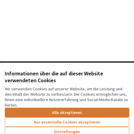
Nutzungsbedingungen
Informationen über die auf dieser Website
Cookie Einstellungen
verwendeten Cookies
Graz Gemeinsam Gestalten auf Facebook
Wir verwenden Cookies auf unserer Website, um die Leistung und
(Externer Link)
den Inhalt der Website zu verbessern. Die Cookies ermöglichen uns,
Ihnen eine individuellere Nutzererfahrung und Social-Media-Kanäle zu
bieten.
Creative Co
(Externer Li
Alle akzeptieren
(Externer Link)
Website mit
freier Software
erstellt.
Nur essentielle Cookies akzeptieren
Einstellungen