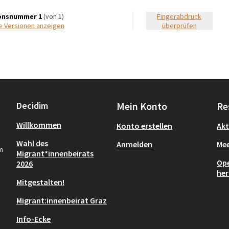
onsnummer 1
(von 1)
Fingerabdruck
re Versionen anzeigen
überprüfen
Decidim
Mein Konto
Re
Willkommen
Konto erstellen
Akt
Wahl des
Anmelden
Mee
m
Migrant*innenbeirats
Ope
2026
her
Mitgestalten!
Migrant:innenbeirat Graz
Info-Ecke