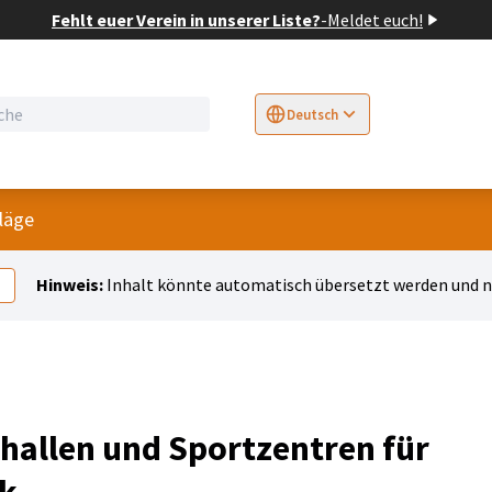
Fehlt euer Verein in unserer Liste?
-
Meldet euch!
Deutsch
Sprache wählen
Choose language
E
Menü
läge
Hinweis:
Inhalt könnte automatisch übersetzt werden und ni
hallen und Sportzentren für
rk