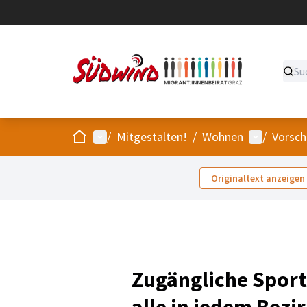
Start
Hauptmenü
Benutzer-
/
Mitgestalten!
/
Wohnen
/
Vorsch
Originaltext anzeigen
Zugängliche Sport
alle in jedem Bezi