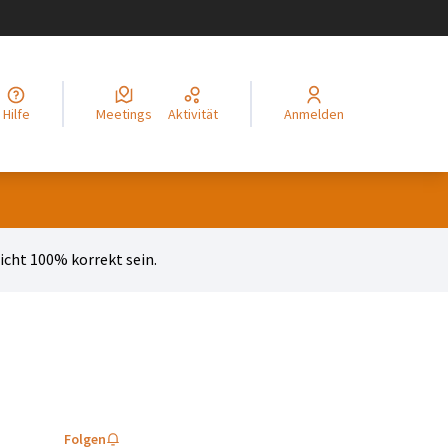
legir el idioma
Choisir la langue
Alege limba
Izberi jezik
Odaberite jezik
Odabe
Hilfe
Meetings
Aktivität
Anmelden
cht 100% korrekt sein.
Folgen