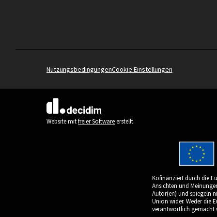
Nutzungsbedingungen
Cookie Einstellungen
(Externer Link)
Website mit
freier Software
erstellt.
Kofinanziert durch die E
Ansichten und Meinungen 
Autor(en) und spiegeln n
Union wider. Weder die 
verantwortlich gemacht 