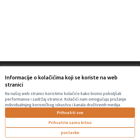
Terms of Service
Informacije o kolačićima koji se koriste na web
Postavke kolačića
Graz Gemeinsam Gestalten na Facebooku
stranici
(Vanjska poveznica)
Na našoj web stranici koristimo kolačiće kako bismo poboljšali
performanse i sadržaj stranice. Kolačići nam omogućuju pružanje
individualnijeg korisničkog iskustva i kanala društvenih medija.
Licencija C
(Vanjska pov
Prihvatiti sve
(Vanjska poveznica)
Za izradu internetske stranice upotrijebljen je besplatni softver
.
Prihvatite samo bitno
postavke