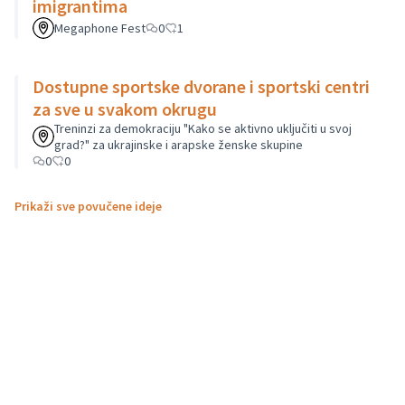
imigrantima
Megaphone Fest
0
1
Dostupne sportske dvorane i sportski centri
za sve u svakom okrugu
Treninzi za demokraciju "Kako se aktivno uključiti u svoj
grad?" za ukrajinske i arapske ženske skupine
0
0
Prikaži sve povučene ideje